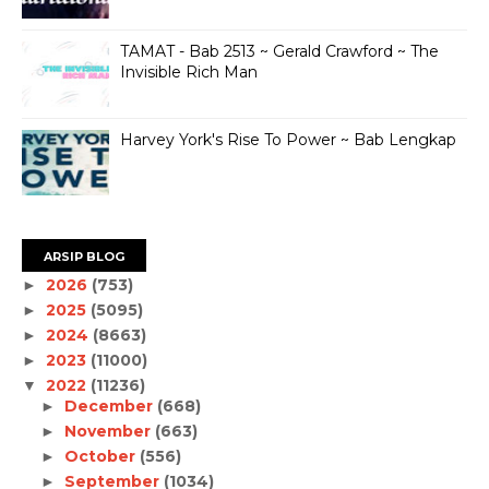
TAMAT - Bab 2513 ~ Gerald Crawford ~ The
Invisible Rich Man
Harvey York's Rise To Power ~ Bab Lengkap
ARSIP BLOG
2026
(753)
►
2025
(5095)
►
2024
(8663)
►
2023
(11000)
►
2022
(11236)
▼
December
(668)
►
November
(663)
►
October
(556)
►
September
(1034)
►