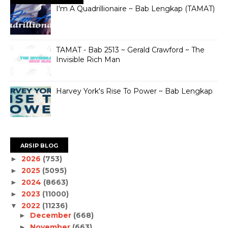
I'm A Quadrillionaire ~ Bab Lengkap (TAMAT)
TAMAT - Bab 2513 ~ Gerald Crawford ~ The
Invisible Rich Man
Harvey York's Rise To Power ~ Bab Lengkap
ARSIP BLOG
2026
(753)
►
2025
(5095)
►
2024
(8663)
►
2023
(11000)
►
2022
(11236)
▼
December
(668)
►
November
(663)
►