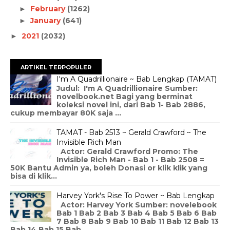
February
(1262)
►
January
(641)
►
2021
(2032)
►
ARTIKEL TERPOPULER
I'm A Quadrillionaire ~ Bab Lengkap (TAMAT)
Judul: I'm A Quadrillionaire Sumber:
novelbook.net Bagi yang berminat
koleksi novel ini, dari Bab 1- Bab 2886,
cukup membayar 80K saja ...
TAMAT - Bab 2513 ~ Gerald Crawford ~ The
Invisible Rich Man
Actor: Gerald Crawford Promo: The
Invisible Rich Man - Bab 1 - Bab 2508 =
50K Bantu Admin ya, boleh Donasi or klik klik yang
bisa di klik...
Harvey York's Rise To Power ~ Bab Lengkap
Actor: Harvey York Sumber: novelebook
Bab 1 Bab 2 Bab 3 Bab 4 Bab 5 Bab 6 Bab
7 Bab 8 Bab 9 Bab 10 Bab 11 Bab 12 Bab 13
Bab 14 Bab 15 Bab ...