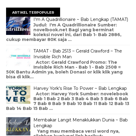
ARTIKEL TERPOPULER
I'm A Quadrillionaire ~ Bab Lengkap (TAMAT)
Judul: I'm A Quadrillionaire Sumber:
novelbook.net Bagi yang berminat
koleksi novel ini, dari Bab 1- Bab 2886,
cukup membayar 80K saja ...
TAMAT - Bab 2513 ~ Gerald Crawford ~ The
Invisible Rich Man
Actor: Gerald Crawford Promo: The
Invisible Rich Man - Bab 1 - Bab 2508 =
50K Bantu Admin ya, boleh Donasi or klik klik yang
bisa di klik...
Harvey York's Rise To Power ~ Bab Lengkap
Actor: Harvey York Sumber: novelebook
Bab 1 Bab 2 Bab 3 Bab 4 Bab 5 Bab 6 Bab
7 Bab 8 Bab 9 Bab 10 Bab 11 Bab 12 Bab 13
Bab 14 Bab 15 Bab ...
Membakar Langit Menaklukkan Dunia ~ Bab
Lengkap
Yang mau membaca versi word nya,
silahkan kunjungi link berikut: