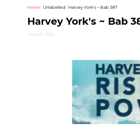
Home
/
Unlabelled
/
Harvey York's ~ Bab 387
Harvey York's ~ Bab 3
May 09, 2022