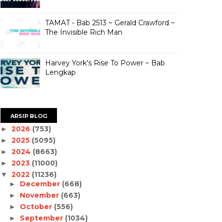
TAMAT - Bab 2513 ~ Gerald Crawford ~
The Invisible Rich Man
Harvey York's Rise To Power ~ Bab
Lengkap
ARSIP BLOG
2026
(753)
►
2025
(5095)
►
2024
(8663)
►
2023
(11000)
►
2022
(11236)
▼
December
(668)
►
November
(663)
►
October
(556)
►
September
(1034)
►