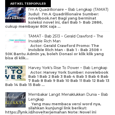
ARTIKEL TERPOPULER
I'm A Quadrillionaire ~ Bab Lengkap (TAMAT)
Judul: I'm A Quadrillionaire Sumber:
novelbook.net Bagi yang berminat
koleksi novel ini, dari Bab 1- Bab 2886,
cukup membayar 80K saja ...
TAMAT - Bab 2513 ~ Gerald Crawford ~ The
Invisible Rich Man
Actor: Gerald Crawford Promo: The
Invisible Rich Man - Bab 1 - Bab 2508 =
50K Bantu Admin ya, boleh Donasi or klik klik yang
bisa di klik...
Harvey York's Rise To Power ~ Bab Lengkap
Actor: Harvey York Sumber: novelebook
Bab 1 Bab 2 Bab 3 Bab 4 Bab 5 Bab 6 Bab
7 Bab 8 Bab 9 Bab 10 Bab 11 Bab 12 Bab 13
Bab 14 Bab 15 Bab ...
Membakar Langit Menaklukkan Dunia ~ Bab
Lengkap
Yang mau membaca versi word nya,
silahkan kunjungi link berikut:
https://lynk.id/novelterjemahan Note: Novel ini