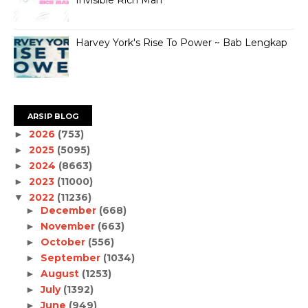
Invisible Rich Man
Harvey York's Rise To Power ~ Bab Lengkap
ARSIP BLOG
2026
(753)
►
2025
(5095)
►
2024
(8663)
►
2023
(11000)
►
2022
(11236)
▼
December
(668)
►
November
(663)
►
October
(556)
►
September
(1034)
►
August
(1253)
►
July
(1392)
►
June
(949)
►