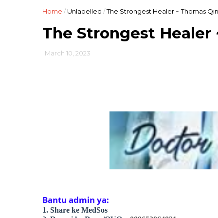
Home
/
Unlabelled
/
The Strongest Healer ~ Thomas Qin
The Strongest Healer
March 10, 2023
Bantu admin ya:
1. Share ke MedSos