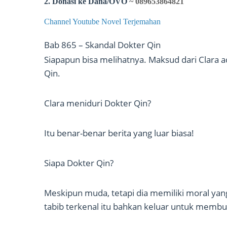
2. Donasi ke Dana/OVO
~ 089653864821
Channel Youtube Novel Terjemahan
Bab 865 – Skandal Dokter Qin
Siapapun bisa melihatnya. Maksud dari Clara a
Qin.
Clara meniduri Dokter Qin?
Itu benar-benar berita yang luar biasa!
Siapa Dokter Qin?
Meskipun muda, tetapi dia memiliki moral yang t
tabib terkenal itu bahkan keluar untuk memb