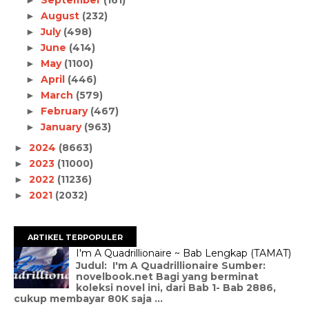
August
(232)
►
July
(498)
►
June
(414)
►
May
(1100)
►
April
(446)
►
March
(579)
►
February
(467)
►
January
(963)
►
2024
(8663)
►
2023
(11000)
►
2022
(11236)
►
2021
(2032)
►
ARTIKEL TERPOPULER
I'm A Quadrillionaire ~ Bab Lengkap (TAMAT)
Judul: I'm A Quadrillionaire Sumber:
novelbook.net Bagi yang berminat
koleksi novel ini, dari Bab 1- Bab 2886,
cukup membayar 80K saja ...