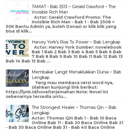
TAMAT - Bab 2513 ~ Gerald Crawford ~ The
Invisible Rich Man
Actor: Gerald Crawford Promo: The
Invisible Rich Man - Bab 1 - Bab 2508 =
50K Bantu Admin ya, boleh Donasi or klik klik yang
bisa di klik...
Harvey York's Rise To Power ~ Bab Lengkap
Actor: Harvey York Sumber: novelebook
Bab 1 Bab 2 Bab 3 Bab 4 Bab 5 Bab 6 Bab
7 Bab 8 Bab 9 Bab 10 Bab 11 Bab 12 Bab 13
Bab 14 Bab 15 Bab ...
Membakar Langit Menaklukkan Dunia ~ Bab
Lengkap
Yang mau membaca versi word nya,
silahkan kunjungi link berikut:
https://lynk.id/novelterjemahan Note: Novel ini
sebenarnya tersedia untu...
The Strongest Healer ~ Thomas Qin ~ Bab
Lengkap
Actor: Thomas Qin Bab 1 - Bab 10 Baca
Online Bab 11 - Bab 20 Baca Online Bab 21
- Bab 30 Baca Online Bab 31 - Bab 40 Baca Online