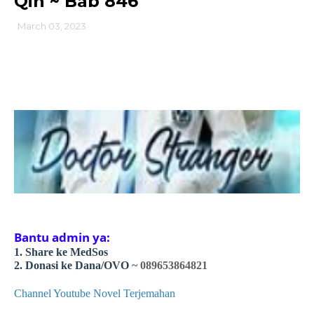
Qin ~ Bab 846
March 03, 2023
Bantu admin ya:
1. Share ke MedSos
2. Donasi ke Dana/OVO
~ 089653864821
Channel Youtube Novel Terjemahan