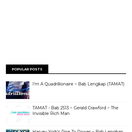
POPULAR POSTS
I'm A Quadrillionaire ~ Bab Lengkap (TAMAT)
TAMAT - Bab 2513 ~ Gerald Crawford ~ The
Invisible Rich Man
Harvey York's Rise To Power ~ Bab Lengkap