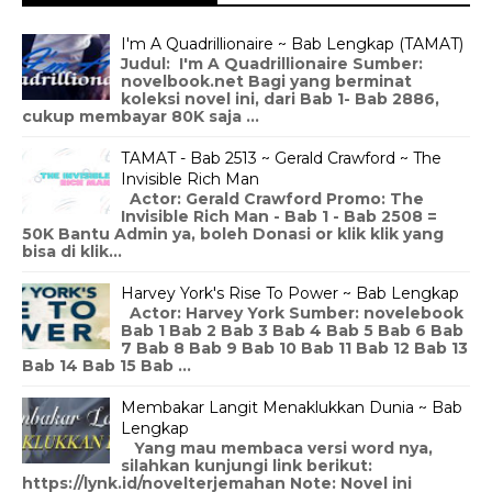
I'm A Quadrillionaire ~ Bab Lengkap (TAMAT)
Judul: I'm A Quadrillionaire Sumber:
novelbook.net Bagi yang berminat
koleksi novel ini, dari Bab 1- Bab 2886,
cukup membayar 80K saja ...
TAMAT - Bab 2513 ~ Gerald Crawford ~ The
Invisible Rich Man
Actor: Gerald Crawford Promo: The
Invisible Rich Man - Bab 1 - Bab 2508 =
50K Bantu Admin ya, boleh Donasi or klik klik yang
bisa di klik...
Harvey York's Rise To Power ~ Bab Lengkap
Actor: Harvey York Sumber: novelebook
Bab 1 Bab 2 Bab 3 Bab 4 Bab 5 Bab 6 Bab
7 Bab 8 Bab 9 Bab 10 Bab 11 Bab 12 Bab 13
Bab 14 Bab 15 Bab ...
Membakar Langit Menaklukkan Dunia ~ Bab
Lengkap
Yang mau membaca versi word nya,
silahkan kunjungi link berikut:
https://lynk.id/novelterjemahan Note: Novel ini