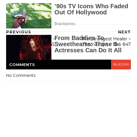
PREVIOUS
NEXT
The Strongest Healer ~
The Strongest Healer ~
Thomas Qin ~ Bab 845
Thomas Qin ~ Bab 847
COMMENT
S
BLOGGER
No Comments: