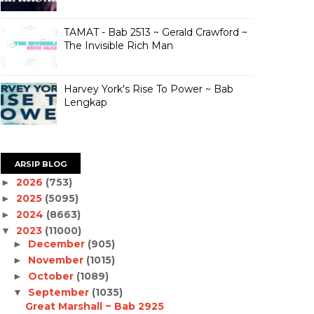
TAMAT - Bab 2513 ~ Gerald Crawford ~
The Invisible Rich Man
Harvey York's Rise To Power ~ Bab
Lengkap
ARSIP BLOG
2026
(753)
►
2025
(5095)
►
2024
(8663)
►
2023
(11000)
▼
December
(905)
►
November
(1015)
►
October
(1089)
►
September
(1035)
▼
Great Marshall ~ Bab 2925