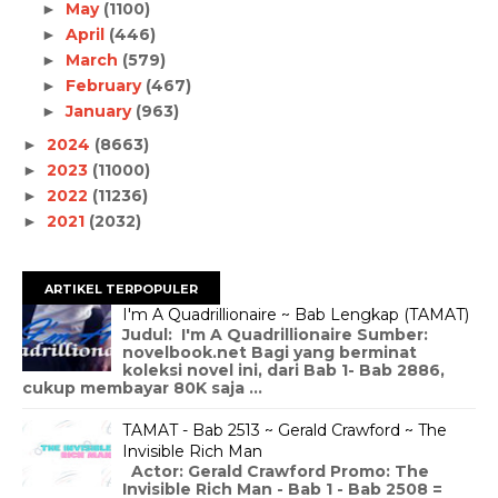
May
(1100)
►
April
(446)
►
March
(579)
►
February
(467)
►
January
(963)
►
2024
(8663)
►
2023
(11000)
►
2022
(11236)
►
2021
(2032)
►
ARTIKEL TERPOPULER
I'm A Quadrillionaire ~ Bab Lengkap (TAMAT)
Judul: I'm A Quadrillionaire Sumber:
novelbook.net Bagi yang berminat
koleksi novel ini, dari Bab 1- Bab 2886,
cukup membayar 80K saja ...
TAMAT - Bab 2513 ~ Gerald Crawford ~ The
Invisible Rich Man
Actor: Gerald Crawford Promo: The
Invisible Rich Man - Bab 1 - Bab 2508 =