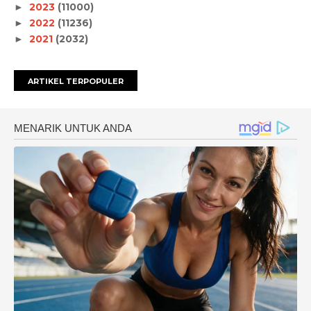
2023
(11000)
►
2022
(11236)
►
2021
(2032)
►
ARTIKEL TERPOPULER