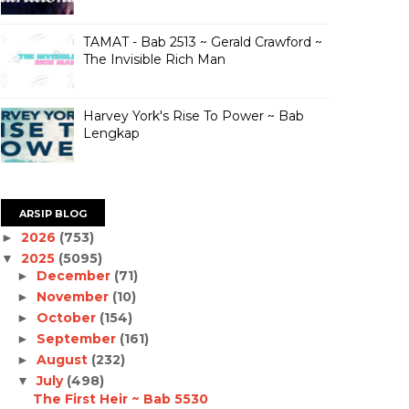
TAMAT - Bab 2513 ~ Gerald Crawford ~
The Invisible Rich Man
Harvey York's Rise To Power ~ Bab
Lengkap
ARSIP BLOG
2026
(753)
►
2025
(5095)
▼
December
(71)
►
November
(10)
►
October
(154)
►
September
(161)
►
August
(232)
►
July
(498)
▼
The First Heir ~ Bab 5530