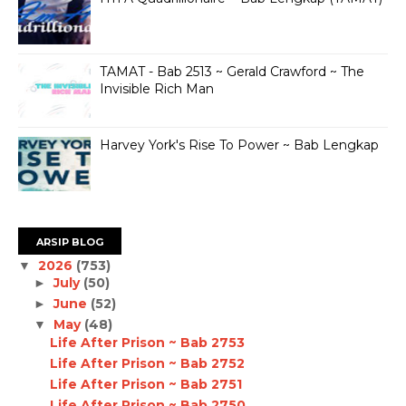
TAMAT - Bab 2513 ~ Gerald Crawford ~ The
Invisible Rich Man
Harvey York's Rise To Power ~ Bab Lengkap
ARSIP BLOG
2026
(753)
▼
July
(50)
►
June
(52)
►
May
(48)
▼
Life After Prison ~ Bab 2753
Life After Prison ~ Bab 2752
Life After Prison ~ Bab 2751
Life After Prison ~ Bab 2750