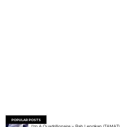
POPULAR POSTS
I'm A Quadrillionaire ~ Bab Lengkap (TAMAT)