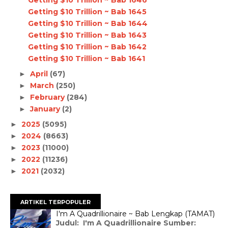
Getting $10 Trillion ~ Bab 1645
Getting $10 Trillion ~ Bab 1644
Getting $10 Trillion ~ Bab 1643
Getting $10 Trillion ~ Bab 1642
Getting $10 Trillion ~ Bab 1641
April
(67)
►
March
(250)
►
February
(284)
►
January
(2)
►
2025
(5095)
►
2024
(8663)
►
2023
(11000)
►
2022
(11236)
►
2021
(2032)
►
ARTIKEL TERPOPULER
I'm A Quadrillionaire ~ Bab Lengkap (TAMAT)
Judul: I'm A Quadrillionaire Sumber: