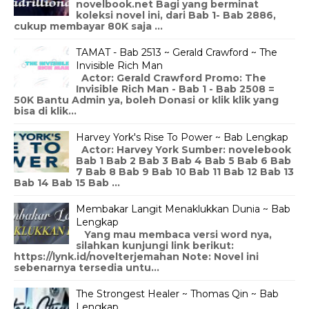
novelbook.net Bagi yang berminat
koleksi novel ini, dari Bab 1- Bab 2886,
cukup membayar 80K saja ...
TAMAT - Bab 2513 ~ Gerald Crawford ~ The
Invisible Rich Man
Actor: Gerald Crawford Promo: The
Invisible Rich Man - Bab 1 - Bab 2508 =
50K Bantu Admin ya, boleh Donasi or klik klik yang
bisa di klik...
Harvey York's Rise To Power ~ Bab Lengkap
Actor: Harvey York Sumber: novelebook
Bab 1 Bab 2 Bab 3 Bab 4 Bab 5 Bab 6 Bab
7 Bab 8 Bab 9 Bab 10 Bab 11 Bab 12 Bab 13
Bab 14 Bab 15 Bab ...
Membakar Langit Menaklukkan Dunia ~ Bab
Lengkap
Yang mau membaca versi word nya,
silahkan kunjungi link berikut:
https://lynk.id/novelterjemahan Note: Novel ini
sebenarnya tersedia untu...
The Strongest Healer ~ Thomas Qin ~ Bab
Lengkap