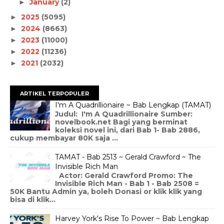
January
(2)
►
2025
(5095)
►
2024
(8663)
►
2023
(11000)
►
2022
(11236)
►
2021
(2032)
►
ARTIKEL TERPOPULER
I'm A Quadrillionaire ~ Bab Lengkap (TAMAT)
Judul: I'm A Quadrillionaire Sumber:
novelbook.net Bagi yang berminat
koleksi novel ini, dari Bab 1- Bab 2886,
cukup membayar 80K saja ...
TAMAT - Bab 2513 ~ Gerald Crawford ~ The
Invisible Rich Man
Actor: Gerald Crawford Promo: The
Invisible Rich Man - Bab 1 - Bab 2508 =
50K Bantu Admin ya, boleh Donasi or klik klik yang
bisa di klik...
Harvey York's Rise To Power ~ Bab Lengkap