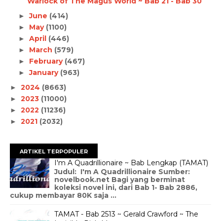
Warlock of The Magus World ~ Bab 21 - Bab 30
June
(414)
►
May
(1100)
►
April
(446)
►
March
(579)
►
February
(467)
►
January
(963)
►
2024
(8663)
►
2023
(11000)
►
2022
(11236)
►
2021
(2032)
►
ARTIKEL TERPOPULER
I'm A Quadrillionaire ~ Bab Lengkap (TAMAT)
Judul: I'm A Quadrillionaire Sumber:
novelbook.net Bagi yang berminat
koleksi novel ini, dari Bab 1- Bab 2886,
cukup membayar 80K saja ...
TAMAT - Bab 2513 ~ Gerald Crawford ~ The