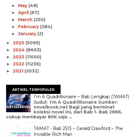
May
(48)
►
April
(67)
►
March
(250)
►
February
(284)
►
January
(2)
►
2025
(5095)
►
2024
(8663)
►
2023
(11000)
►
2022
(11236)
►
2021
(2032)
►
ARTIKEL TERPOPULER
I'm A Quadrillionaire ~ Bab Lengkap (TAMAT)
Judul: I'm A Quadrillionaire Sumber:
novelbook.net Bagi yang berminat
koleksi novel ini, dari Bab 1- Bab 2886,
cukup membayar 80K saja ...
TAMAT - Bab 2513 ~ Gerald Crawford ~ The
Invisible Rich Man