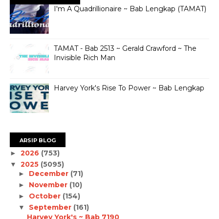
I'm A Quadrillionaire ~ Bab Lengkap (TAMAT)
TAMAT - Bab 2513 ~ Gerald Crawford ~ The
Invisible Rich Man
Harvey York's Rise To Power ~ Bab Lengkap
ARSIP BLOG
2026
(753)
►
2025
(5095)
▼
December
(71)
►
November
(10)
►
October
(154)
►
September
(161)
▼
Harvey York's ~ Bab 7190