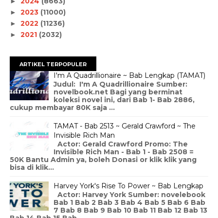
2024
(8663)
►
2023
(11000)
►
2022
(11236)
►
2021
(2032)
►
ARTIKEL TERPOPULER
I'm A Quadrillionaire ~ Bab Lengkap (TAMAT)
Judul: I'm A Quadrillionaire Sumber:
novelbook.net Bagi yang berminat
koleksi novel ini, dari Bab 1- Bab 2886,
cukup membayar 80K saja ...
TAMAT - Bab 2513 ~ Gerald Crawford ~ The
Invisible Rich Man
Actor: Gerald Crawford Promo: The
Invisible Rich Man - Bab 1 - Bab 2508 =
50K Bantu Admin ya, boleh Donasi or klik klik yang
bisa di klik...
Harvey York's Rise To Power ~ Bab Lengkap
Actor: Harvey York Sumber: novelebook
Bab 1 Bab 2 Bab 3 Bab 4 Bab 5 Bab 6 Bab
7 Bab 8 Bab 9 Bab 10 Bab 11 Bab 12 Bab 13
Bab 14 Bab 15 Bab ...