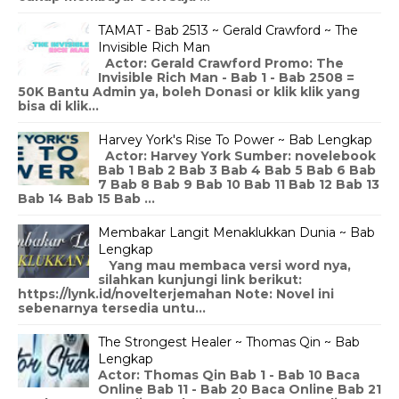
TAMAT - Bab 2513 ~ Gerald Crawford ~ The
Invisible Rich Man
Actor: Gerald Crawford Promo: The
Invisible Rich Man - Bab 1 - Bab 2508 =
50K Bantu Admin ya, boleh Donasi or klik klik yang
bisa di klik...
Harvey York's Rise To Power ~ Bab Lengkap
Actor: Harvey York Sumber: novelebook
Bab 1 Bab 2 Bab 3 Bab 4 Bab 5 Bab 6 Bab
7 Bab 8 Bab 9 Bab 10 Bab 11 Bab 12 Bab 13
Bab 14 Bab 15 Bab ...
Membakar Langit Menaklukkan Dunia ~ Bab
Lengkap
Yang mau membaca versi word nya,
silahkan kunjungi link berikut:
https://lynk.id/novelterjemahan Note: Novel ini
sebenarnya tersedia untu...
The Strongest Healer ~ Thomas Qin ~ Bab
Lengkap
Actor: Thomas Qin Bab 1 - Bab 10 Baca
Online Bab 11 - Bab 20 Baca Online Bab 21