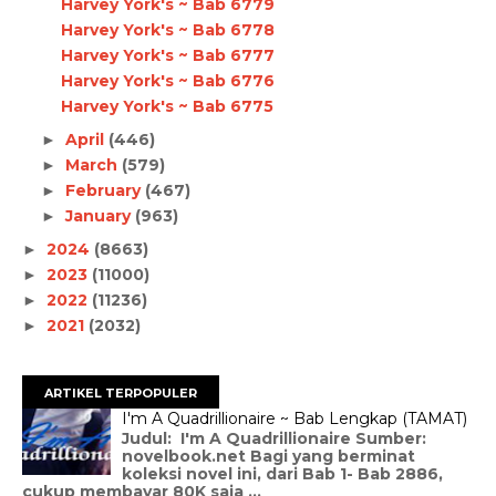
Harvey York's ~ Bab 6779
Harvey York's ~ Bab 6778
Harvey York's ~ Bab 6777
Harvey York's ~ Bab 6776
Harvey York's ~ Bab 6775
April
(446)
►
March
(579)
►
February
(467)
►
January
(963)
►
2024
(8663)
►
2023
(11000)
►
2022
(11236)
►
2021
(2032)
►
ARTIKEL TERPOPULER
I'm A Quadrillionaire ~ Bab Lengkap (TAMAT)
Judul: I'm A Quadrillionaire Sumber:
novelbook.net Bagi yang berminat
koleksi novel ini, dari Bab 1- Bab 2886,
cukup membayar 80K saja ...