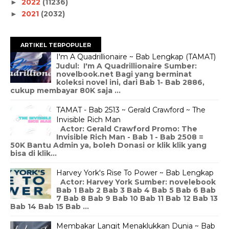
2022
(11236)
►
2021
(2032)
►
ARTIKEL TERPOPULER
I'm A Quadrillionaire ~ Bab Lengkap (TAMAT)
Judul: I'm A Quadrillionaire Sumber:
novelbook.net Bagi yang berminat
koleksi novel ini, dari Bab 1- Bab 2886,
cukup membayar 80K saja ...
TAMAT - Bab 2513 ~ Gerald Crawford ~ The
Invisible Rich Man
Actor: Gerald Crawford Promo: The
Invisible Rich Man - Bab 1 - Bab 2508 =
50K Bantu Admin ya, boleh Donasi or klik klik yang
bisa di klik...
Harvey York's Rise To Power ~ Bab Lengkap
Actor: Harvey York Sumber: novelebook
Bab 1 Bab 2 Bab 3 Bab 4 Bab 5 Bab 6 Bab
7 Bab 8 Bab 9 Bab 10 Bab 11 Bab 12 Bab 13
Bab 14 Bab 15 Bab ...
Membakar Langit Menaklukkan Dunia ~ Bab