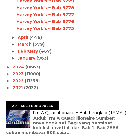
Harvey York's ~ Bab 6779
Harvey York's ~ Bab 6778
Harvey York's ~ Bab 6777
Harvey York's ~ Bab 6776
Harvey York's ~ Bab 6775
April
(446)
►
March
(579)
►
February
(467)
►
January
(963)
►
2024
(8663)
►
2023
(11000)
►
2022
(11236)
►
2021
(2032)
►
ARTIKEL TERPOPULER
I'm A Quadrillionaire ~ Bab Lengkap (TAMAT)
Judul: I'm A Quadrillionaire Sumber:
novelbook.net Bagi yang berminat
koleksi novel ini, dari Bab 1- Bab 2886,
cukup membayar 80K saja ...