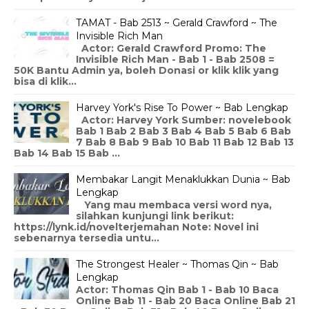
TAMAT - Bab 2513 ~ Gerald Crawford ~ The
Invisible Rich Man
Actor: Gerald Crawford Promo: The
Invisible Rich Man - Bab 1 - Bab 2508 =
50K Bantu Admin ya, boleh Donasi or klik klik yang
bisa di klik...
Harvey York's Rise To Power ~ Bab Lengkap
Actor: Harvey York Sumber: novelebook
Bab 1 Bab 2 Bab 3 Bab 4 Bab 5 Bab 6 Bab
7 Bab 8 Bab 9 Bab 10 Bab 11 Bab 12 Bab 13
Bab 14 Bab 15 Bab ...
Membakar Langit Menaklukkan Dunia ~ Bab
Lengkap
Yang mau membaca versi word nya,
silahkan kunjungi link berikut:
https://lynk.id/novelterjemahan Note: Novel ini
sebenarnya tersedia untu...
The Strongest Healer ~ Thomas Qin ~ Bab
Lengkap
Actor: Thomas Qin Bab 1 - Bab 10 Baca
Online Bab 11 - Bab 20 Baca Online Bab 21