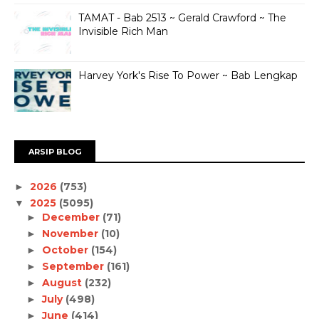
TAMAT - Bab 2513 ~ Gerald Crawford ~ The
Invisible Rich Man
Harvey York's Rise To Power ~ Bab Lengkap
ARSIP BLOG
2026
(753)
►
2025
(5095)
▼
December
(71)
►
November
(10)
►
October
(154)
►
September
(161)
►
August
(232)
►
July
(498)
►
June
(414)
►