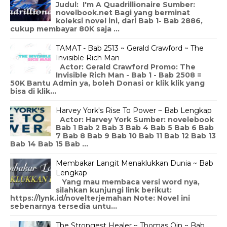
Judul: I'm A Quadrillionaire Sumber:
novelbook.net Bagi yang berminat
koleksi novel ini, dari Bab 1- Bab 2886,
cukup membayar 80K saja ...
TAMAT - Bab 2513 ~ Gerald Crawford ~ The
Invisible Rich Man
Actor: Gerald Crawford Promo: The
Invisible Rich Man - Bab 1 - Bab 2508 =
50K Bantu Admin ya, boleh Donasi or klik klik yang
bisa di klik...
Harvey York's Rise To Power ~ Bab Lengkap
Actor: Harvey York Sumber: novelebook
Bab 1 Bab 2 Bab 3 Bab 4 Bab 5 Bab 6 Bab
7 Bab 8 Bab 9 Bab 10 Bab 11 Bab 12 Bab 13
Bab 14 Bab 15 Bab ...
Membakar Langit Menaklukkan Dunia ~ Bab
Lengkap
Yang mau membaca versi word nya,
silahkan kunjungi link berikut:
https://lynk.id/novelterjemahan Note: Novel ini
sebenarnya tersedia untu...
The Strongest Healer ~ Thomas Qin ~ Bab