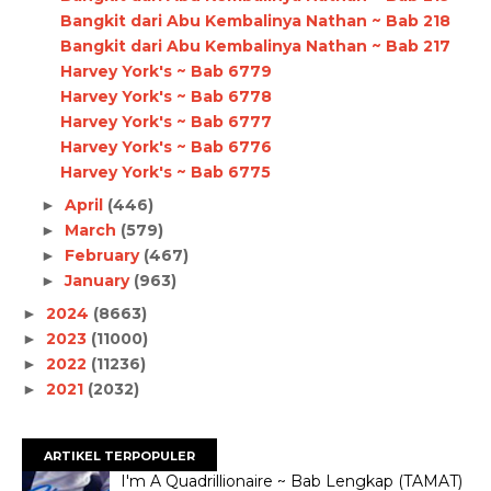
Bangkit dari Abu Kembalinya Nathan ~ Bab 218
Bangkit dari Abu Kembalinya Nathan ~ Bab 217
Harvey York's ~ Bab 6779
Harvey York's ~ Bab 6778
Harvey York's ~ Bab 6777
Harvey York's ~ Bab 6776
Harvey York's ~ Bab 6775
April
(446)
►
March
(579)
►
February
(467)
►
January
(963)
►
2024
(8663)
►
2023
(11000)
►
2022
(11236)
►
2021
(2032)
►
ARTIKEL TERPOPULER
I'm A Quadrillionaire ~ Bab Lengkap (TAMAT)