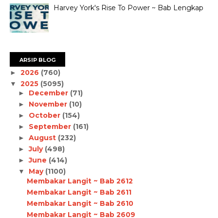
Harvey York's Rise To Power ~ Bab Lengkap
ARSIP BLOG
2026
(760)
►
2025
(5095)
▼
December
(71)
►
November
(10)
►
October
(154)
►
September
(161)
►
August
(232)
►
July
(498)
►
June
(414)
►
May
(1100)
▼
Membakar Langit ~ Bab 2612
Membakar Langit ~ Bab 2611
Membakar Langit ~ Bab 2610
Membakar Langit ~ Bab 2609