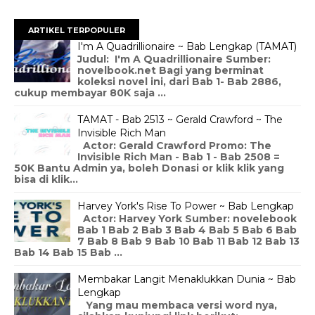
ARTIKEL TERPOPULER
I'm A Quadrillionaire ~ Bab Lengkap (TAMAT)
Judul: I'm A Quadrillionaire Sumber:
novelbook.net Bagi yang berminat
koleksi novel ini, dari Bab 1- Bab 2886,
cukup membayar 80K saja ...
TAMAT - Bab 2513 ~ Gerald Crawford ~ The
Invisible Rich Man
Actor: Gerald Crawford Promo: The
Invisible Rich Man - Bab 1 - Bab 2508 =
50K Bantu Admin ya, boleh Donasi or klik klik yang
bisa di klik...
Harvey York's Rise To Power ~ Bab Lengkap
Actor: Harvey York Sumber: novelebook
Bab 1 Bab 2 Bab 3 Bab 4 Bab 5 Bab 6 Bab
7 Bab 8 Bab 9 Bab 10 Bab 11 Bab 12 Bab 13
Bab 14 Bab 15 Bab ...
Membakar Langit Menaklukkan Dunia ~ Bab
Lengkap
Yang mau membaca versi word nya,