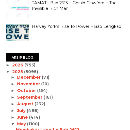
TAMAT - Bab 2513 ~ Gerald Crawford ~ The
Invisible Rich Man
Harvey York's Rise To Power ~ Bab Lengkap
ARSIP BLOG
2026
(753)
►
2025
(5095)
▼
December
(71)
►
November
(10)
►
October
(154)
►
September
(161)
►
August
(232)
►
July
(498)
►
June
(414)
►
May
(1100)
▼
Membakar Langit ~ Bab 2612