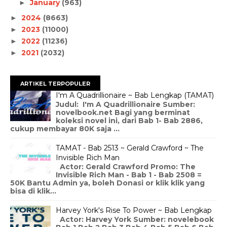
January
(963)
►
2024
(8663)
►
2023
(11000)
►
2022
(11236)
►
2021
(2032)
►
ARTIKEL TERPOPULER
I'm A Quadrillionaire ~ Bab Lengkap (TAMAT)
Judul: I'm A Quadrillionaire Sumber:
novelbook.net Bagi yang berminat
koleksi novel ini, dari Bab 1- Bab 2886,
cukup membayar 80K saja ...
TAMAT - Bab 2513 ~ Gerald Crawford ~ The
Invisible Rich Man
Actor: Gerald Crawford Promo: The
Invisible Rich Man - Bab 1 - Bab 2508 =
50K Bantu Admin ya, boleh Donasi or klik klik yang
bisa di klik...
Harvey York's Rise To Power ~ Bab Lengkap
Actor: Harvey York Sumber: novelebook