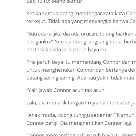
Bab 1310: Menolakmu?
Ketika semua orang mendengar kata-kata Con
terkejut. Tidak ada yang menyangka bahwa Co
“Sutradara, jika dia ada urusan, tolong biarka
denganku?” Semua orang langsung mulai berb
berteriak pada pria paruh baya itu.
Pria paruh baya itu memandang Connor dan me
untuk menghentikan Connor dan bertanya den
datang sering-sering. Apa kau yakin tidak ma
“Ya!” jawab Connor acuh tak acuh.
Lalu, dia menarik tangan Freya dan terus berja
“Anak muda, tolong tunggu sebentar!” Namun, 
Connor pergi. Dia menghentikan Connor lagi.
Connor memandang pria paruh baya itu dengan