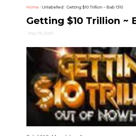
Home
/
Unlabelled
/
Getting $10 Trillion ~ Bab 1310
Getting $10 Trillion ~ 
May 09, 2025