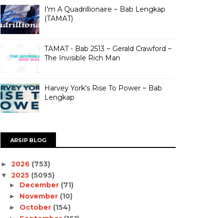
I'm A Quadrillionaire ~ Bab Lengkap
(TAMAT)
TAMAT - Bab 2513 ~ Gerald Crawford ~
The Invisible Rich Man
Harvey York's Rise To Power ~ Bab
Lengkap
ARSIP BLOG
2026
(753)
►
2025
(5095)
▼
December
(71)
►
November
(10)
►
October
(154)
►