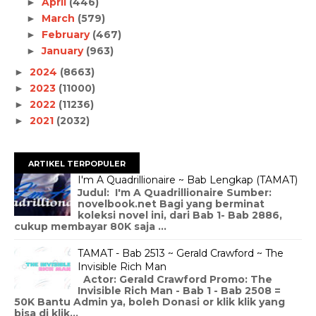
April
(446)
►
March
(579)
►
February
(467)
►
January
(963)
►
2024
(8663)
►
2023
(11000)
►
2022
(11236)
►
2021
(2032)
►
ARTIKEL TERPOPULER
I'm A Quadrillionaire ~ Bab Lengkap (TAMAT)
Judul: I'm A Quadrillionaire Sumber:
novelbook.net Bagi yang berminat
koleksi novel ini, dari Bab 1- Bab 2886,
cukup membayar 80K saja ...
TAMAT - Bab 2513 ~ Gerald Crawford ~ The
Invisible Rich Man
Actor: Gerald Crawford Promo: The
Invisible Rich Man - Bab 1 - Bab 2508 =
50K Bantu Admin ya, boleh Donasi or klik klik yang
bisa di klik...