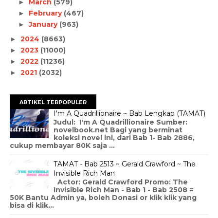
March
(579)
►
February
(467)
►
January
(963)
►
2024
(8663)
►
2023
(11000)
►
2022
(11236)
►
2021
(2032)
►
ARTIKEL TERPOPULER
I'm A Quadrillionaire ~ Bab Lengkap (TAMAT)
Judul: I'm A Quadrillionaire Sumber:
novelbook.net Bagi yang berminat
koleksi novel ini, dari Bab 1- Bab 2886,
cukup membayar 80K saja ...
TAMAT - Bab 2513 ~ Gerald Crawford ~ The
Invisible Rich Man
Actor: Gerald Crawford Promo: The
Invisible Rich Man - Bab 1 - Bab 2508 =
50K Bantu Admin ya, boleh Donasi or klik klik yang
bisa di klik...