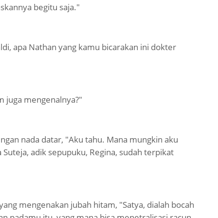
skannya begitu saja."
ldi, apa Nathan yang kamu bicarakan ini dokter
am juga mengenalnya?"
engan nada datar, "Aku tahu. Mana mungkin aku
a Suteja, adik sepupuku, Regina, sudah terpikat
 yang mengenakan jubah hitam, "Satya, dialah bocah
an padamu itu, yang mana bisa menetralisasi racun