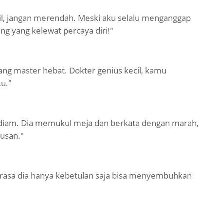
il, jangan merendah. Meski aku selalu menganggap
ang yang kelewat percaya diri!"
ang master hebat. Dokter genius kecil, kamu
u."
duk diam. Dia memukul meja dan berkata dengan marah,
gusan."
u rasa dia hanya kebetulan saja bisa menyembuhkan