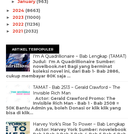
January
(963)
►
2024
(8663)
►
2023
(11000)
►
2022
(11236)
►
2021
(2032)
►
ARTIKEL TERPOPULER
I'm A Quadrillionaire ~ Bab Lengkap (TAMAT)
Judul: I'm A Quadrillionaire Sumber:
novelbook.net Bagi yang berminat
koleksi novel ini, dari Bab 1- Bab 2886,
cukup membayar 80K saja ...
TAMAT - Bab 2513 ~ Gerald Crawford ~ The
Invisible Rich Man
Actor: Gerald Crawford Promo: The
Invisible Rich Man - Bab 1 - Bab 2508 =
50K Bantu Admin ya, boleh Donasi or klik klik yang
bisa di klik...
Harvey York's Rise To Power ~ Bab Lengkap
Actor: Harvey York Sumber: novelebook