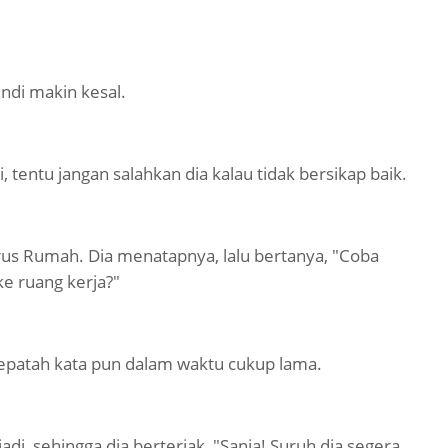
indi makin kesal.
tentu jangan salahkan dia kalau tidak bersikap baik.
rus Rumah. Dia menatapnya, lalu bertanya, "Coba
ke ruang kerja?"
 sepatah kata pun dalam waktu cukup lama.
i, sehingga dia berteriak, "Sania! Suruh dia segera