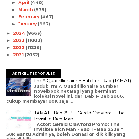
April
(446)
►
March
(579)
►
February
(467)
►
January
(963)
►
2024
(8663)
►
2023
(11000)
►
2022
(11236)
►
2021
(2032)
►
ARTIKEL TERPOPULER
I'm A Quadrillionaire ~ Bab Lengkap (TAMAT)
Judul: I'm A Quadrillionaire Sumber:
novelbook.net Bagi yang berminat
koleksi novel ini, dari Bab 1- Bab 2886,
cukup membayar 80K saja ...
TAMAT - Bab 2513 ~ Gerald Crawford ~ The
Invisible Rich Man
Actor: Gerald Crawford Promo: The
Invisible Rich Man - Bab 1 - Bab 2508 =
50K Bantu Admin ya, boleh Donasi or klik klik yang