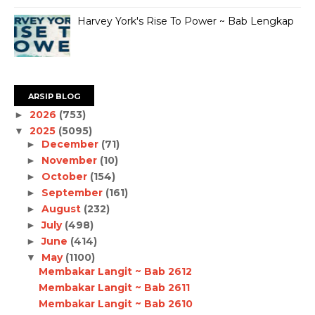
Harvey York's Rise To Power ~ Bab Lengkap
ARSIP BLOG
2026
(753)
►
2025
(5095)
▼
December
(71)
►
November
(10)
►
October
(154)
►
September
(161)
►
August
(232)
►
July
(498)
►
June
(414)
►
May
(1100)
▼
Membakar Langit ~ Bab 2612
Membakar Langit ~ Bab 2611
Membakar Langit ~ Bab 2610