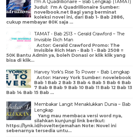
I'm A Quadrillionaire ~ Bab Lengkap (TAMAT)
Judul: I'm A Quadrillionaire Sumber:
novelbook.net Bagi yang berminat
koleksi novel ini, dari Bab 1- Bab 2886,
cukup membayar 80K saja ...
TAMAT - Bab 2513 ~ Gerald Crawford ~ The
Invisible Rich Man
Actor: Gerald Crawford Promo: The
Invisible Rich Man - Bab 1 - Bab 2508 =
50K Bantu Admin ya, boleh Donasi or klik klik yang
bisa di klik...
Harvey York's Rise To Power ~ Bab Lengkap
Actor: Harvey York Sumber: novelebook
Bab 1 Bab 2 Bab 3 Bab 4 Bab 5 Bab 6 Bab
7 Bab 8 Bab 9 Bab 10 Bab 11 Bab 12 Bab 13
Bab 14 Bab 15 Bab ...
Membakar Langit Menaklukkan Dunia ~ Bab
Lengkap
Yang mau membaca versi word nya,
silahkan kunjungi link berikut:
https://lynk.id/novelterjemahan Note: Novel ini
sebenarnya tersedia untu...