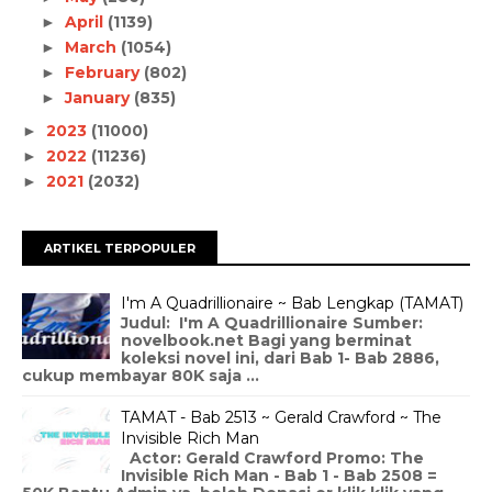
April
(1139)
►
March
(1054)
►
February
(802)
►
January
(835)
►
2023
(11000)
►
2022
(11236)
►
2021
(2032)
►
ARTIKEL TERPOPULER
I'm A Quadrillionaire ~ Bab Lengkap (TAMAT)
Judul: I'm A Quadrillionaire Sumber:
novelbook.net Bagi yang berminat
koleksi novel ini, dari Bab 1- Bab 2886,
cukup membayar 80K saja ...
TAMAT - Bab 2513 ~ Gerald Crawford ~ The
Invisible Rich Man
Actor: Gerald Crawford Promo: The
Invisible Rich Man - Bab 1 - Bab 2508 =