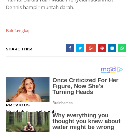
Dennis hampir muntah darah.
Bab Lengkap
SHARE THIS:
PREVIOUS
Membakar Langit ~ Bab
1158