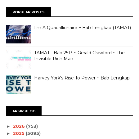
POPULAR POSTS
I'm A Quadrillionaire ~ Bab Lengkap (TAMAT)
TAMAT - Bab 2513 ~ Gerald Crawford ~ The
Invisible Rich Man
Harvey York's Rise To Power ~ Bab Lengkap
ARSIP BLOG
2026
(753)
►
2025
(5095)
►