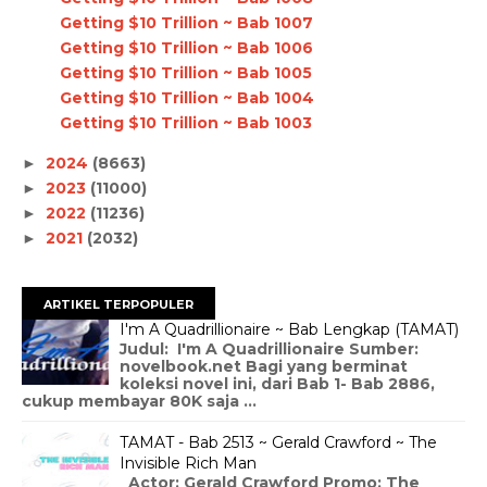
Getting $10 Trillion ~ Bab 1007
Getting $10 Trillion ~ Bab 1006
Getting $10 Trillion ~ Bab 1005
Getting $10 Trillion ~ Bab 1004
Getting $10 Trillion ~ Bab 1003
2024
(8663)
►
2023
(11000)
►
2022
(11236)
►
2021
(2032)
►
ARTIKEL TERPOPULER
I'm A Quadrillionaire ~ Bab Lengkap (TAMAT)
Judul: I'm A Quadrillionaire Sumber:
novelbook.net Bagi yang berminat
koleksi novel ini, dari Bab 1- Bab 2886,
cukup membayar 80K saja ...
TAMAT - Bab 2513 ~ Gerald Crawford ~ The
Invisible Rich Man
Actor: Gerald Crawford Promo: The