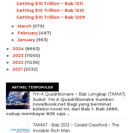
Getting $10 Trillion ~ Bab 1211
Getting $10 Trillion ~ Bab 1210
Getting $10 Trillion ~ Bab 1209
March
(579)
►
February
(467)
►
January
(963)
►
2024
(8663)
►
2023
(11000)
►
2022
(11236)
►
2021
(2032)
►
ARTIKEL TERPOPULER
I'm A Quadrillionaire ~ Bab Lengkap (TAMAT)
Judul: I'm A Quadrillionaire Sumber:
novelbook.net Bagi yang berminat
koleksi novel ini, dari Bab 1- Bab 2886,
cukup membayar 80K saja ...
TAMAT - Bab 2513 ~ Gerald Crawford ~ The
Invisible Rich Man