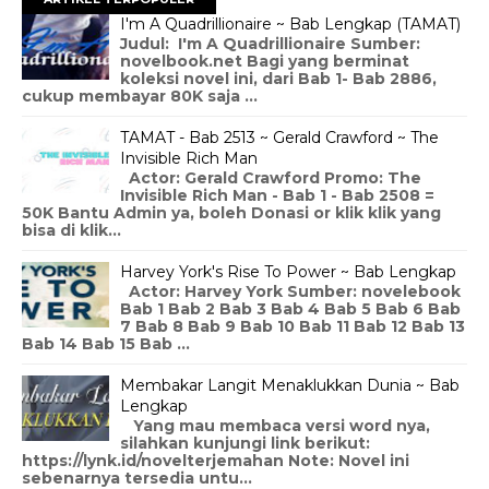
I'm A Quadrillionaire ~ Bab Lengkap (TAMAT)
Judul: I'm A Quadrillionaire Sumber:
novelbook.net Bagi yang berminat
koleksi novel ini, dari Bab 1- Bab 2886,
cukup membayar 80K saja ...
TAMAT - Bab 2513 ~ Gerald Crawford ~ The
Invisible Rich Man
Actor: Gerald Crawford Promo: The
Invisible Rich Man - Bab 1 - Bab 2508 =
50K Bantu Admin ya, boleh Donasi or klik klik yang
bisa di klik...
Harvey York's Rise To Power ~ Bab Lengkap
Actor: Harvey York Sumber: novelebook
Bab 1 Bab 2 Bab 3 Bab 4 Bab 5 Bab 6 Bab
7 Bab 8 Bab 9 Bab 10 Bab 11 Bab 12 Bab 13
Bab 14 Bab 15 Bab ...
Membakar Langit Menaklukkan Dunia ~ Bab
Lengkap
Yang mau membaca versi word nya,
silahkan kunjungi link berikut:
https://lynk.id/novelterjemahan Note: Novel ini
sebenarnya tersedia untu...