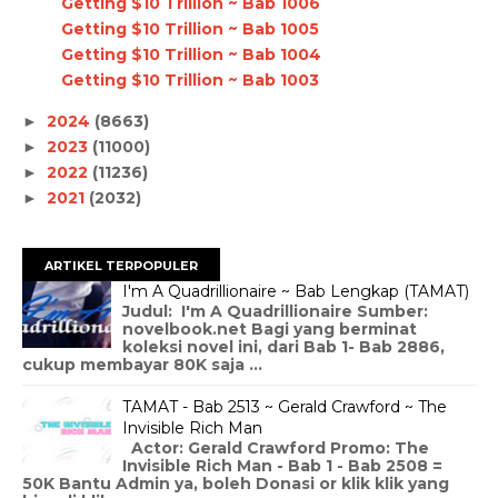
Getting $10 Trillion ~ Bab 1006
Getting $10 Trillion ~ Bab 1005
Getting $10 Trillion ~ Bab 1004
Getting $10 Trillion ~ Bab 1003
2024
(8663)
►
2023
(11000)
►
2022
(11236)
►
2021
(2032)
►
ARTIKEL TERPOPULER
I'm A Quadrillionaire ~ Bab Lengkap (TAMAT)
Judul: I'm A Quadrillionaire Sumber:
novelbook.net Bagi yang berminat
koleksi novel ini, dari Bab 1- Bab 2886,
cukup membayar 80K saja ...
TAMAT - Bab 2513 ~ Gerald Crawford ~ The
Invisible Rich Man
Actor: Gerald Crawford Promo: The
Invisible Rich Man - Bab 1 - Bab 2508 =
50K Bantu Admin ya, boleh Donasi or klik klik yang