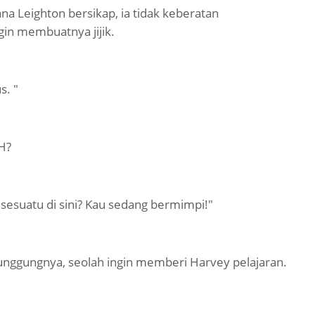
a Leighton bersikap, ia tidak keberatan
gin membuatnya jijik.
. "
H?
sesuatu di sini? Kau sedang bermimpi!"
unggungnya, seolah ingin memberi Harvey pelajaran.