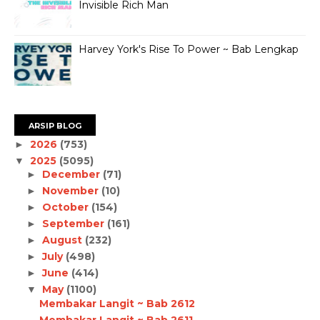
Invisible Rich Man
Harvey York's Rise To Power ~ Bab Lengkap
ARSIP BLOG
2026
(753)
►
2025
(5095)
▼
December
(71)
►
November
(10)
►
October
(154)
►
September
(161)
►
August
(232)
►
July
(498)
►
June
(414)
►
May
(1100)
▼
Membakar Langit ~ Bab 2612
Membakar Langit ~ Bab 2611