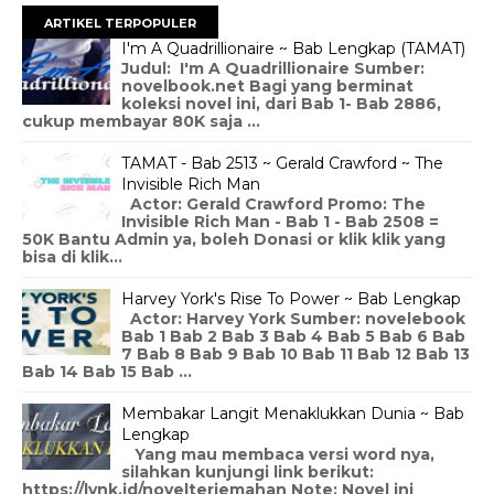
ARTIKEL TERPOPULER
I'm A Quadrillionaire ~ Bab Lengkap (TAMAT)
Judul: I'm A Quadrillionaire Sumber:
novelbook.net Bagi yang berminat
koleksi novel ini, dari Bab 1- Bab 2886,
cukup membayar 80K saja ...
TAMAT - Bab 2513 ~ Gerald Crawford ~ The
Invisible Rich Man
Actor: Gerald Crawford Promo: The
Invisible Rich Man - Bab 1 - Bab 2508 =
50K Bantu Admin ya, boleh Donasi or klik klik yang
bisa di klik...
Harvey York's Rise To Power ~ Bab Lengkap
Actor: Harvey York Sumber: novelebook
Bab 1 Bab 2 Bab 3 Bab 4 Bab 5 Bab 6 Bab
7 Bab 8 Bab 9 Bab 10 Bab 11 Bab 12 Bab 13
Bab 14 Bab 15 Bab ...
Membakar Langit Menaklukkan Dunia ~ Bab
Lengkap
Yang mau membaca versi word nya,
silahkan kunjungi link berikut:
https://lynk.id/novelterjemahan Note: Novel ini