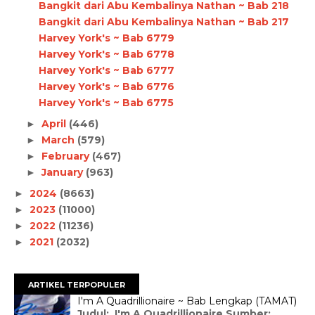
Bangkit dari Abu Kembalinya Nathan ~ Bab 218
Bangkit dari Abu Kembalinya Nathan ~ Bab 217
Harvey York's ~ Bab 6779
Harvey York's ~ Bab 6778
Harvey York's ~ Bab 6777
Harvey York's ~ Bab 6776
Harvey York's ~ Bab 6775
April
(446)
►
March
(579)
►
February
(467)
►
January
(963)
►
2024
(8663)
►
2023
(11000)
►
2022
(11236)
►
2021
(2032)
►
ARTIKEL TERPOPULER
I'm A Quadrillionaire ~ Bab Lengkap (TAMAT)
Judul: I'm A Quadrillionaire Sumber: