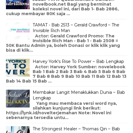
novelbook.net Bagi yang berminat
koleksi novel ini, dari Bab 1- Bab 2886,
cukup membayar 80K saja ...
TAMAT - Bab 2513 ~ Gerald Crawford ~ The
Invisible Rich Man
Actor: Gerald Crawford Promo: The
Invisible Rich Man - Bab 1 - Bab 2508 =
50K Bantu Admin ya, boleh Donasi or klik klik yang
bisa di klik...
Harvey York's Rise To Power ~ Bab Lengkap
Actor: Harvey York Sumber: novelebook
Bab 1 Bab 2 Bab 3 Bab 4 Bab 5 Bab 6 Bab
7 Bab 8 Bab 9 Bab 10 Bab 11 Bab 12 Bab 13
Bab 14 Bab 15 Bab ...
Membakar Langit Menaklukkan Dunia ~ Bab
Lengkap
Yang mau membaca versi word nya,
silahkan kunjungi link berikut:
https://lynk.id/novelterjemahan Note: Novel ini
sebenarnya tersedia untu...
The Strongest Healer ~ Thomas Qin ~ Bab