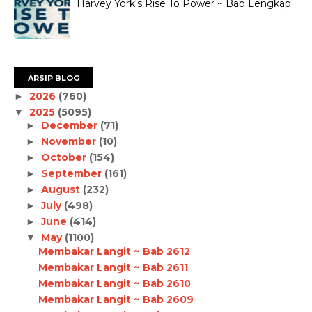
Harvey York's Rise To Power ~ Bab Lengkap
ARSIP BLOG
2026
(760)
►
2025
(5095)
▼
December
(71)
►
November
(10)
►
October
(154)
►
September
(161)
►
August
(232)
►
July
(498)
►
June
(414)
►
May
(1100)
▼
Membakar Langit ~ Bab 2612
Membakar Langit ~ Bab 2611
Membakar Langit ~ Bab 2610
Membakar Langit ~ Bab 2609