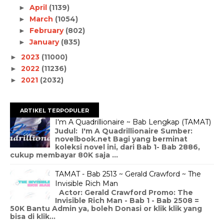
April
(1139)
►
March
(1054)
►
February
(802)
►
January
(835)
►
2023
(11000)
►
2022
(11236)
►
2021
(2032)
►
ARTIKEL TERPOPULER
I'm A Quadrillionaire ~ Bab Lengkap (TAMAT)
Judul: I'm A Quadrillionaire Sumber:
novelbook.net Bagi yang berminat
koleksi novel ini, dari Bab 1- Bab 2886,
cukup membayar 80K saja ...
TAMAT - Bab 2513 ~ Gerald Crawford ~ The
Invisible Rich Man
Actor: Gerald Crawford Promo: The
Invisible Rich Man - Bab 1 - Bab 2508 =
50K Bantu Admin ya, boleh Donasi or klik klik yang
bisa di klik...