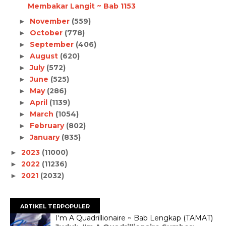
Membakar Langit ~ Bab 1153
November
(559)
►
October
(778)
►
September
(406)
►
August
(620)
►
July
(572)
►
June
(525)
►
May
(286)
►
April
(1139)
►
March
(1054)
►
February
(802)
►
January
(835)
►
2023
(11000)
►
2022
(11236)
►
2021
(2032)
►
ARTIKEL TERPOPULER
I'm A Quadrillionaire ~ Bab Lengkap (TAMAT)