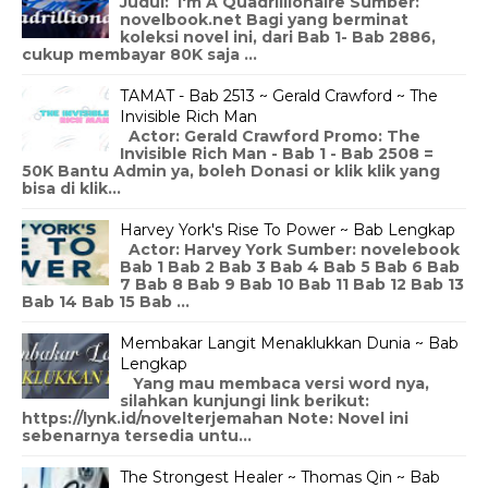
Judul: I'm A Quadrillionaire Sumber:
novelbook.net Bagi yang berminat
koleksi novel ini, dari Bab 1- Bab 2886,
cukup membayar 80K saja ...
TAMAT - Bab 2513 ~ Gerald Crawford ~ The
Invisible Rich Man
Actor: Gerald Crawford Promo: The
Invisible Rich Man - Bab 1 - Bab 2508 =
50K Bantu Admin ya, boleh Donasi or klik klik yang
bisa di klik...
Harvey York's Rise To Power ~ Bab Lengkap
Actor: Harvey York Sumber: novelebook
Bab 1 Bab 2 Bab 3 Bab 4 Bab 5 Bab 6 Bab
7 Bab 8 Bab 9 Bab 10 Bab 11 Bab 12 Bab 13
Bab 14 Bab 15 Bab ...
Membakar Langit Menaklukkan Dunia ~ Bab
Lengkap
Yang mau membaca versi word nya,
silahkan kunjungi link berikut:
https://lynk.id/novelterjemahan Note: Novel ini
sebenarnya tersedia untu...
The Strongest Healer ~ Thomas Qin ~ Bab