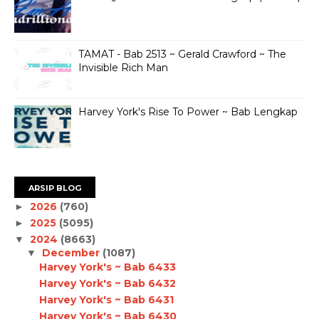
TAMAT - Bab 2513 ~ Gerald Crawford ~ The
Invisible Rich Man
Harvey York's Rise To Power ~ Bab Lengkap
ARSIP BLOG
2026
(760)
►
2025
(5095)
►
2024
(8663)
▼
December
(1087)
▼
Harvey York's ~ Bab 6433
Harvey York's ~ Bab 6432
Harvey York's ~ Bab 6431
Harvey York's ~ Bab 6430