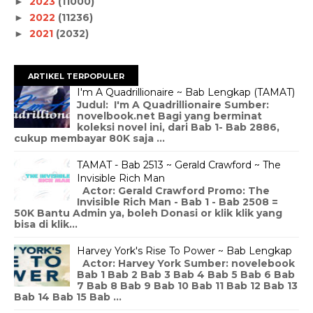
2023
(11000)
►
2022
(11236)
►
2021
(2032)
►
ARTIKEL TERPOPULER
I'm A Quadrillionaire ~ Bab Lengkap (TAMAT)
Judul: I'm A Quadrillionaire Sumber:
novelbook.net Bagi yang berminat
koleksi novel ini, dari Bab 1- Bab 2886,
cukup membayar 80K saja ...
TAMAT - Bab 2513 ~ Gerald Crawford ~ The
Invisible Rich Man
Actor: Gerald Crawford Promo: The
Invisible Rich Man - Bab 1 - Bab 2508 =
50K Bantu Admin ya, boleh Donasi or klik klik yang
bisa di klik...
Harvey York's Rise To Power ~ Bab Lengkap
Actor: Harvey York Sumber: novelebook
Bab 1 Bab 2 Bab 3 Bab 4 Bab 5 Bab 6 Bab
7 Bab 8 Bab 9 Bab 10 Bab 11 Bab 12 Bab 13
Bab 14 Bab 15 Bab ...