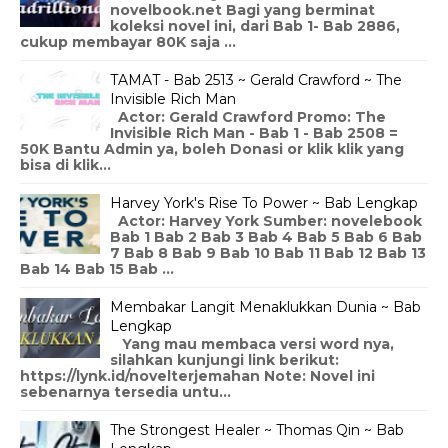
novelbook.net Bagi yang berminat
koleksi novel ini, dari Bab 1- Bab 2886,
cukup membayar 80K saja ...
TAMAT - Bab 2513 ~ Gerald Crawford ~ The
Invisible Rich Man
Actor: Gerald Crawford Promo: The
Invisible Rich Man - Bab 1 - Bab 2508 =
50K Bantu Admin ya, boleh Donasi or klik klik yang
bisa di klik...
Harvey York's Rise To Power ~ Bab Lengkap
Actor: Harvey York Sumber: novelebook
Bab 1 Bab 2 Bab 3 Bab 4 Bab 5 Bab 6 Bab
7 Bab 8 Bab 9 Bab 10 Bab 11 Bab 12 Bab 13
Bab 14 Bab 15 Bab ...
Membakar Langit Menaklukkan Dunia ~ Bab
Lengkap
Yang mau membaca versi word nya,
silahkan kunjungi link berikut:
https://lynk.id/novelterjemahan Note: Novel ini
sebenarnya tersedia untu...
The Strongest Healer ~ Thomas Qin ~ Bab