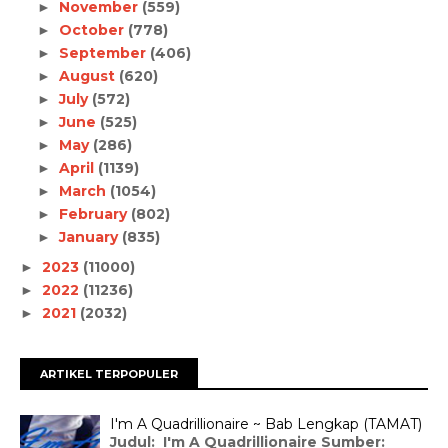
November
(559)
►
October
(778)
►
September
(406)
►
August
(620)
►
July
(572)
►
June
(525)
►
May
(286)
►
April
(1139)
►
March
(1054)
►
February
(802)
►
January
(835)
►
2023
(11000)
►
2022
(11236)
►
2021
(2032)
►
ARTIKEL TERPOPULER
I'm A Quadrillionaire ~ Bab Lengkap (TAMAT)
Judul: I'm A Quadrillionaire Sumber: