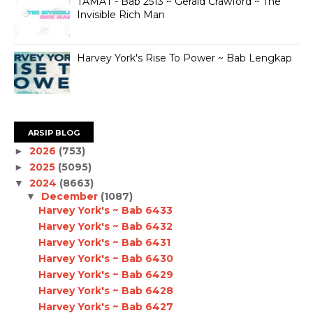
TAMAT - Bab 2513 ~ Gerald Crawford ~ The
Invisible Rich Man
Harvey York's Rise To Power ~ Bab Lengkap
ARSIP BLOG
2026
(753)
►
2025
(5095)
►
2024
(8663)
▼
December
(1087)
▼
Harvey York's ~ Bab 6433
Harvey York's ~ Bab 6432
Harvey York's ~ Bab 6431
Harvey York's ~ Bab 6430
Harvey York's ~ Bab 6429
Harvey York's ~ Bab 6428
Harvey York's ~ Bab 6427