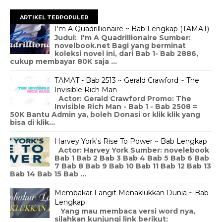
ARTIKEL TERPOPULER
I'm A Quadrillionaire ~ Bab Lengkap (TAMAT)
Judul: I'm A Quadrillionaire Sumber:
novelbook.net Bagi yang berminat
koleksi novel ini, dari Bab 1- Bab 2886,
cukup membayar 80K saja ...
TAMAT - Bab 2513 ~ Gerald Crawford ~ The
Invisible Rich Man
Actor: Gerald Crawford Promo: The
Invisible Rich Man - Bab 1 - Bab 2508 =
50K Bantu Admin ya, boleh Donasi or klik klik yang
bisa di klik...
Harvey York's Rise To Power ~ Bab Lengkap
Actor: Harvey York Sumber: novelebook
Bab 1 Bab 2 Bab 3 Bab 4 Bab 5 Bab 6 Bab
7 Bab 8 Bab 9 Bab 10 Bab 11 Bab 12 Bab 13
Bab 14 Bab 15 Bab ...
Membakar Langit Menaklukkan Dunia ~ Bab
Lengkap
Yang mau membaca versi word nya,
silahkan kunjungi link berikut: