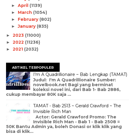
April
(1139)
►
March
(1054)
►
February
(802)
►
January
(835)
►
2023
(11000)
►
2022
(11236)
►
2021
(2032)
►
ARTIKEL TERPOPULER
I'm A Quadrillionaire ~ Bab Lengkap (TAMAT)
Judul: I'm A Quadrillionaire Sumber:
novelbook.net Bagi yang berminat
koleksi novel ini, dari Bab 1- Bab 2886,
cukup membayar 80K saja ...
TAMAT - Bab 2513 ~ Gerald Crawford ~ The
Invisible Rich Man
Actor: Gerald Crawford Promo: The
Invisible Rich Man - Bab 1 - Bab 2508 =
50K Bantu Admin ya, boleh Donasi or klik klik yang
bisa di klik...