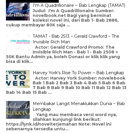
I'm A Quadrillionaire ~ Bab Lengkap (TAMAT)
Judul: I'm A Quadrillionaire Sumber:
novelbook.net Bagi yang berminat
koleksi novel ini, dari Bab 1- Bab 2886,
cukup membayar 80K saja ...
TAMAT - Bab 2513 ~ Gerald Crawford ~ The
Invisible Rich Man
Actor: Gerald Crawford Promo: The
Invisible Rich Man - Bab 1 - Bab 2508 =
50K Bantu Admin ya, boleh Donasi or klik klik yang
bisa di klik...
Harvey York's Rise To Power ~ Bab Lengkap
Actor: Harvey York Sumber: novelebook
Bab 1 Bab 2 Bab 3 Bab 4 Bab 5 Bab 6 Bab
7 Bab 8 Bab 9 Bab 10 Bab 11 Bab 12 Bab 13
Bab 14 Bab 15 Bab ...
Membakar Langit Menaklukkan Dunia ~ Bab
Lengkap
Yang mau membaca versi word nya,
silahkan kunjungi link berikut:
https://lynk.id/novelterjemahan Note: Novel ini
sebenarnya tersedia untu...