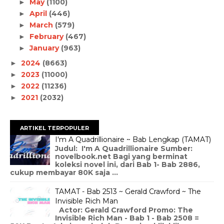
May
(1100)
►
April
(446)
►
March
(579)
►
February
(467)
►
January
(963)
►
2024
(8663)
►
2023
(11000)
►
2022
(11236)
►
2021
(2032)
►
ARTIKEL TERPOPULER
I'm A Quadrillionaire ~ Bab Lengkap (TAMAT)
Judul: I'm A Quadrillionaire Sumber:
novelbook.net Bagi yang berminat
koleksi novel ini, dari Bab 1- Bab 2886,
cukup membayar 80K saja ...
TAMAT - Bab 2513 ~ Gerald Crawford ~ The
Invisible Rich Man
Actor: Gerald Crawford Promo: The
Invisible Rich Man - Bab 1 - Bab 2508 =