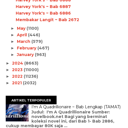
Harvey York's ~ Bab 6887
Harvey York's ~ Bab 6886
Membakar Langit ~ Bab 2672
May
(1100)
►
April
(446)
►
March
(579)
►
February
(467)
►
January
(963)
►
2024
(8663)
►
2023
(11000)
►
2022
(11236)
►
2021
(2032)
►
ARTIKEL TERPOPULER
I'm A Quadrillionaire ~ Bab Lengkap (TAMAT)
Judul: I'm A Quadrillionaire Sumber:
novelbook.net Bagi yang berminat
koleksi novel ini, dari Bab 1- Bab 2886,
cukup membayar 80K saja ...