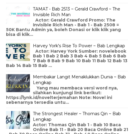
TAMAT - Bab 2513 ~ Gerald Crawford ~ The
Invisible Rich Man
Actor: Gerald Crawford Promo: The
Invisible Rich Man - Bab 1 - Bab 2508 =
50K Bantu Admin ya, boleh Donasi or klik klik yang
bisa di klik...
Harvey York's Rise To Power ~ Bab Lengkap
Actor: Harvey York Sumber: novelebook
Bab 1 Bab 2 Bab 3 Bab 4 Bab 5 Bab 6 Bab
7 Bab 8 Bab 9 Bab 10 Bab 11 Bab 12 Bab 13
Bab 14 Bab 15 Bab ...
Membakar Langit Menaklukkan Dunia ~ Bab
Lengkap
Yang mau membaca versi word nya,
silahkan kunjungi link berikut:
https://lynk.id/novelterjemahan Note: Novel ini
sebenarnya tersedia untu...
The Strongest Healer ~ Thomas Qin ~ Bab
Lengkap
Actor: Thomas Qin Bab 1 - Bab 10 Baca
Online Bab 11 - Bab 20 Baca Online Bab 21